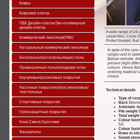
Ковры
Ковровая плитка
ПВХ Дизайн-плитка/Эко-полимерная
дизайн-плитка
A wide range of 24 u
carpet tiles, Cross
Коммерческий линолеум(ПВХ)
Protect treated, that 
Натуральный коммерческий линолеум
In spite of the car
ranges and in opti
Безопасные(антискользящие) полы
Balsan website, th
present slight diff
Промышленые полы/складские полы
colours. Hence Bals
ordering material s
choice.
Каучуковые(резиновые) покрытия
Настеные покрытия(обои) виниловые/
Technical details
текстильные
Type of car
Спортивные покрытия
Back
Bitum
Antistatic m
Pile weight
8
Грязезащитные покрытия
Total weight
Colour fast
Клеи,Смеси,Грунтовки
5/5
Colour fastn
Фальшполы
Rows in sti
Sound abso