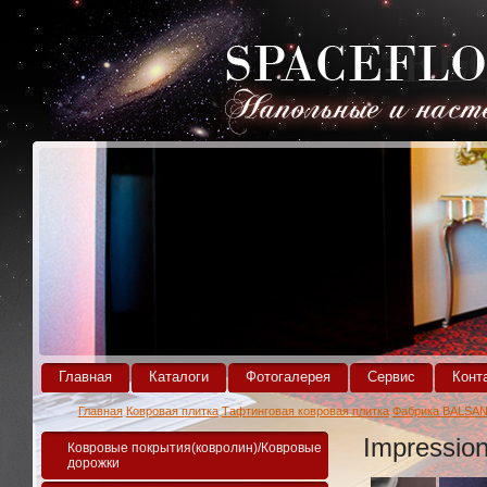
Главная
Каталоги
Фотогалерея
Сервис
Конт
Главная
Ковровая плитка
Тафтинговая ковровая плитка
Фабрика BALSAN
Impressio
Ковровые покрытия(ковролин)/Ковровые
дорожки