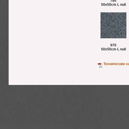
780
50x50cm L null
970
50x50cm L null
Технические х