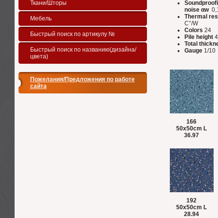
Ткани/Шторы
Soundproofi
noise αw
0,
Thermal res
Мебель
C°/W
Colors
24
Быстрый поиск по артикулу №
Pile height
4
Total thickn
Быстрый поиск по названию(дизайна/
Gauge
1/10
цвета)
Пожелания/Предложения по работе
сайта
166
50x50cm L
36.97
192
50x50cm L
28.94