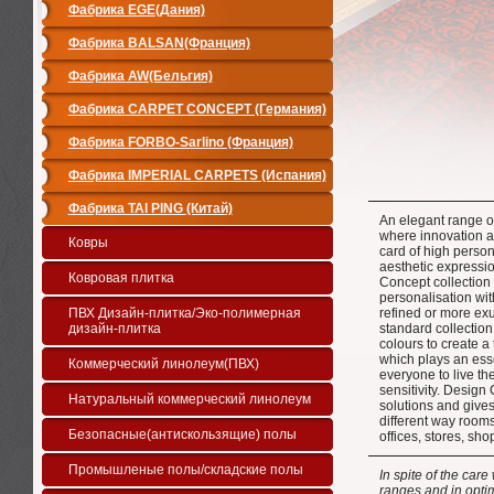
Фабрика EGE(Дания)
Фабрика BALSAN(Франция)
Фабрика AW(Бельгия)
Фабрика CARPET CONCEPT (Германия)
Фабрика FORBO-Sarlino (Франция)
Фабрика IMPERIAL CARPETS (Испания)
Фабрика TAI PING (Китай)
An elegant range of
where innovation a
Ковры
card of high perso
aesthetic expression
Ковровая плитка
Concept collection 
personalisation wit
ПВХ Дизайн-плитка/Эко-полимерная
refined or more ex
дизайн-плитка
standard collection
colours to create a
which plays an esse
Коммерческий линолеум(ПВХ)
everyone to live th
sensitivity. Design
Натуральный коммерческий линолеум
solutions and gives
different way rooms
Безопасные(антискользящие) полы
offices, stores, sh
Промышленые полы/складские полы
In spite of the car
ranges and in opti