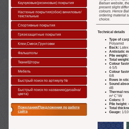
Каучуковые(резиновые) покрытия
Balsan website, th
present slight diff
colours. Hence Bals
Настеные покрытия(обои) виниловые/
ordering material s
текстильные
choice.
Спортивные покрытия
Technical details
Грязезащитные покрытия
Type of carp
Polyamid
Клеи,Смеси,Грунтовки
Back:
Latex
Antistatic m
Фальшполы
Pile weight:
Total weight
Ткани/Шторы
Colour fastn
4-5/5
Мебель
Colour fastn
6/8
Rows in sti
Быстрый поиск по артикулу №
Sound absor
dB
Быстрый поиск по названию(дизайна/
Thermal res
цвета)
m² C°/W
Colors:
9
Pile height:
Пожелания/Предложения по работе
Total thickn
сайта
Gauge:
1/10