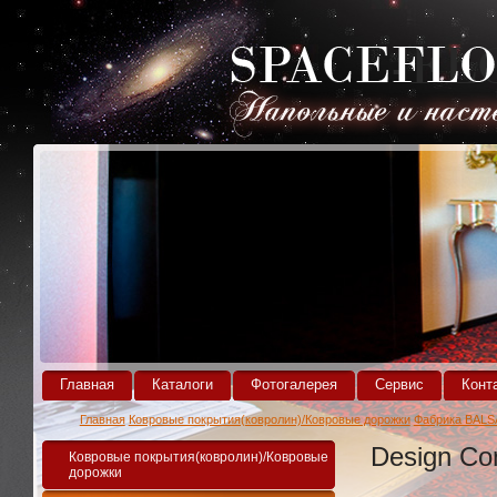
Главная
Каталоги
Фотогалерея
Сервис
Конт
Главная
Ковровые покрытия(ковролин)/Ковровые дорожки
Фабрика BALS
Design Con
Ковровые покрытия(ковролин)/Ковровые
дорожки